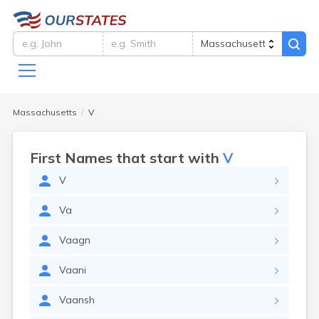
Massachusetts
V
First Names that start with
V
V
Va
Vaagn
Vaani
Vaansh