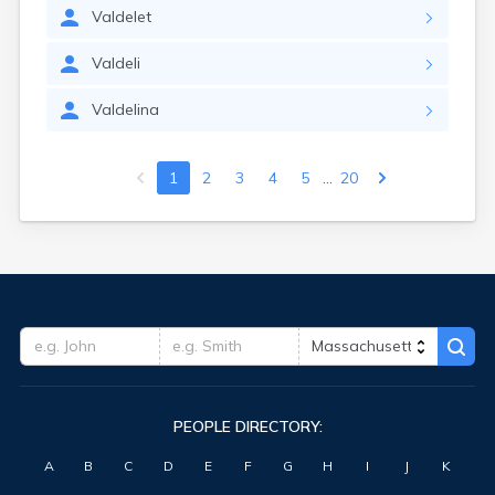
Valdelet
Valdeli
Valdelina
...
1
2
3
4
5
20
PEOPLE DIRECTORY:
A
B
C
D
E
F
G
H
I
J
K